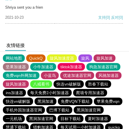
Shriya sent you a frien
2021-10-23
支持
[0]
反对
[0]
友情链接
网站地图
QuickQ
旋风加速度器
旋风
旋风加速
坚果加速器
小牛加速器
tiktok加速器
狗急加速器官网
免费vqn外网加速
小蓝鸟
优途加速器官网
风驰加速器
旋风加速器
八戒看书
快连vn破解版
胜春下载站
ins加速器
每天免费2小时加速器
爬墙专用加速器
快连vn破解版
黑洞加速
免费VQN下载站
苹果免费vqn
手机外国加速器官网
巴博下载站
黑洞加速官网
一元机场
黑洞加速官网
目标下载站
夏时加速器
慧通下载站
猎豹加速器
每天试用一小时加速器
quickq