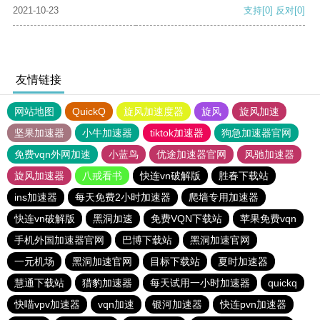
2021-10-23
支持
[0]
反对
[0]
友情链接
网站地图
QuickQ
旋风加速度器
旋风
旋风加速
坚果加速器
小牛加速器
tiktok加速器
狗急加速器官网
免费vqn外网加速
小蓝鸟
优途加速器官网
风驰加速器
旋风加速器
八戒看书
快连vn破解版
胜春下载站
ins加速器
每天免费2小时加速器
爬墙专用加速器
快连vn破解版
黑洞加速
免费VQN下载站
苹果免费vqn
手机外国加速器官网
巴博下载站
黑洞加速官网
一元机场
黑洞加速官网
目标下载站
夏时加速器
慧通下载站
猎豹加速器
每天试用一小时加速器
quickq
快喵vpv加速器
vqn加速
银河加速器
快连pvn加速器