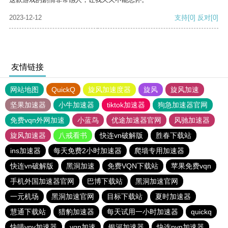
2023-12-12
支持
[0]
反对
[0]
友情链接
网站地图
QuickQ
旋风加速度器
旋风
旋风加速
坚果加速器
小牛加速器
tiktok加速器
狗急加速器官网
免费vqn外网加速
小蓝鸟
优途加速器官网
风驰加速器
旋风加速器
八戒看书
快连vn破解版
胜春下载站
ins加速器
每天免费2小时加速器
爬墙专用加速器
快连vn破解版
黑洞加速
免费VQN下载站
苹果免费vqn
手机外国加速器官网
巴博下载站
黑洞加速官网
一元机场
黑洞加速官网
目标下载站
夏时加速器
慧通下载站
猎豹加速器
每天试用一小时加速器
quickq
快喵vpv加速器
vqn加速
银河加速器
快连pvn加速器