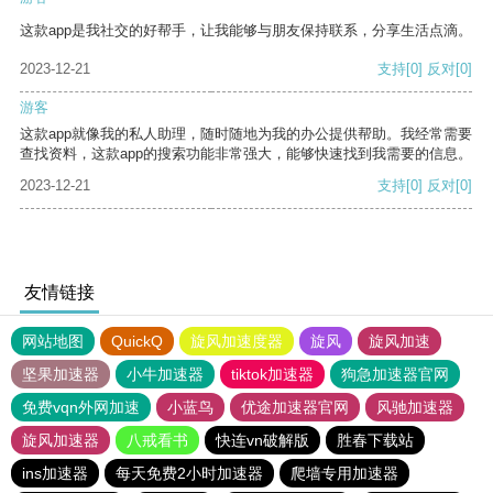
这款app是我社交的好帮手，让我能够与朋友保持联系，分享生活点滴。
2023-12-21
支持
[0]
反对
[0]
游客
这款app就像我的私人助理，随时随地为我的办公提供帮助。我经常需要
查找资料，这款app的搜索功能非常强大，能够快速找到我需要的信息。
2023-12-21
支持
[0]
反对
[0]
友情链接
网站地图
QuickQ
旋风加速度器
旋风
旋风加速
坚果加速器
小牛加速器
tiktok加速器
狗急加速器官网
免费vqn外网加速
小蓝鸟
优途加速器官网
风驰加速器
旋风加速器
八戒看书
快连vn破解版
胜春下载站
ins加速器
每天免费2小时加速器
爬墙专用加速器