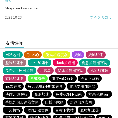
游客
Shriya sent you a frien
2021-10-23
支持
[0]
反对
[0]
友情链接
网站地图
QuickQ
旋风加速度器
旋风
旋风加速
坚果加速器
小牛加速器
tiktok加速器
狗急加速器官网
免费vqn外网加速
小蓝鸟
优途加速器官网
风驰加速器
旋风加速器
八戒看书
快连vn破解版
胜春下载站
ins加速器
每天免费2小时加速器
爬墙专用加速器
快连vn破解版
黑洞加速
免费VQN下载站
苹果免费vqn
手机外国加速器官网
巴博下载站
黑洞加速官网
一元机场
黑洞加速官网
目标下载站
夏时加速器