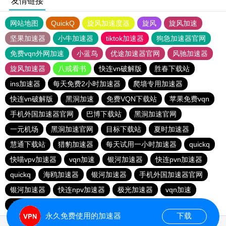
友情链接
网站地图
QuickQ
旋风加速度器
旋风
旋风加速
坚果加速器
小牛加速器
tiktok加速器
狗急加速器官网
免费vqn外网加速
小蓝鸟
优途加速器官网
风驰加速器
旋风加速器
八戒看书
快连vn破解版
胜春下载站
ins加速器
每天免费2小时加速器
爬墙专用加速器
快连vn破解版
黑洞加速
免费VQN下载站
苹果免费vqn
手机外国加速器官网
巴博下载站
黑洞加速官网
一元机场
黑洞加速官网
目标下载站
夏时加速器
慧通下载站
猎豹加速器
每天试用一小时加速器
quickq
快喵vpv加速器
vqn加速
银河加速器
快连pvn加速器
quickq
海鸥加速器
银河加速器
手机外国加速器官网
银河加速器
快连npv加速器
极光加速器
vqn加速
小猫咪ciash加速器
DISBAO下载站
永久免费使用的加速器
下载