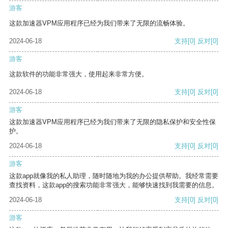
游客
这款加速器VPM应用程序已经为我们带来了无限的流畅体验。
2024-06-18
支持
[0]
反对
[0]
游客
这款软件的功能非常强大，使用起来非常方便。
2024-06-18
支持
[0]
反对
[0]
游客
这款加速器VPM应用程序已经为我们带来了无限的隐私保护和安全性保
护。
2024-06-18
支持
[0]
反对
[0]
游客
这款app就像我的私人助理，随时随地为我的办公提供帮助。我经常需要
查找资料，这款app的搜索功能非常强大，能够快速找到我需要的信息。
2024-06-18
支持
[0]
反对
[0]
游客