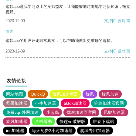
这款app是我学习路上的良师益友，让我能够随时随地学习新知识，拓宽
视野。
2023-12-09
支持
[0]
反对
[0]
游客
这款app的用户评论非常真实，可以帮助我做出更准确的选择。
2023-12-09
支持
[0]
反对
[0]
友情链接
网站地图
QuickQ
旋风加速度器
旋风
旋风加速
坚果加速器
小牛加速器
tiktok加速器
狗急加速器官网
免费vqn外网加速
小蓝鸟
优途加速器官网
风驰加速器
旋风加速器
八戒看书
快连vn破解版
胜春下载站
ins加速器
每天免费2小时加速器
爬墙专用加速器