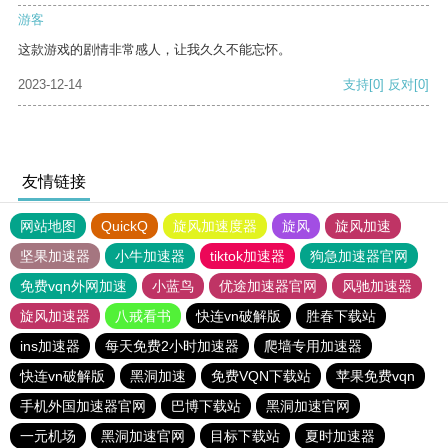
游客
这款游戏的剧情非常感人，让我久久不能忘怀。
2023-12-14
支持
[0]
反对
[0]
友情链接
网站地图
QuickQ
旋风加速度器
旋风
旋风加速
坚果加速器
小牛加速器
tiktok加速器
狗急加速器官网
免费vqn外网加速
小蓝鸟
优途加速器官网
风驰加速器
旋风加速器
八戒看书
快连vn破解版
胜春下载站
ins加速器
每天免费2小时加速器
爬墙专用加速器
快连vn破解版
黑洞加速
免费VQN下载站
苹果免费vqn
手机外国加速器官网
巴博下载站
黑洞加速官网
一元机场
黑洞加速官网
目标下载站
夏时加速器