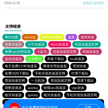
2024-12-18
支持
[0]
反对
[0]
友情链接
网站地图
QuickQ
旋风加速度器
旋风
旋风加速
坚果加速器
小牛加速器
tiktok加速器
狗急加速器官网
免费vqn外网加速
小蓝鸟
优途加速器官网
风驰加速器
旋风加速器
八戒看书
胜春下载站
ins加速器
每天免费2小时加速器
爬墙专用加速器
黑洞加速
免费VQN下载站
手机外国加速器官网
巴博下载站
黑洞加速官网
一元机场
黑洞加速官网
慧通下载站
猎豹加速器
quickq
快喵vpv加速器
vqn加速
银河加速器
quickq
银河加速器
手机外国加速器官网
银河加速器
快连npv加速器
极光加速器
DISBAO下载站
永久免费使用的加速器
下载