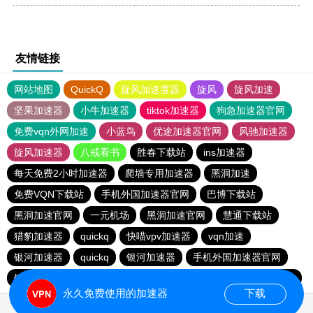
友情链接
网站地图
QuickQ
旋风加速度器
旋风
旋风加速
坚果加速器
小牛加速器
tiktok加速器
狗急加速器官网
免费vqn外网加速
小蓝鸟
优途加速器官网
风驰加速器
旋风加速器
八戒看书
胜春下载站
ins加速器
每天免费2小时加速器
爬墙专用加速器
黑洞加速
免费VQN下载站
手机外国加速器官网
巴博下载站
黑洞加速官网
一元机场
黑洞加速官网
慧通下载站
猎豹加速器
quickq
快喵vpv加速器
vqn加速
银河加速器
quickq
银河加速器
手机外国加速器官网
银河加速器
快连npv加速器
极光加速器
DISBAO下载站
永久免费使用的加速器
下载