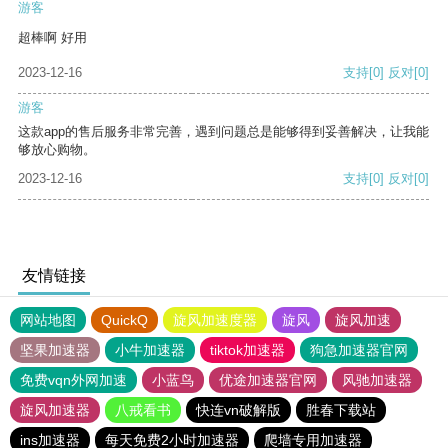
游客
超棒啊 好用
2023-12-16
支持
[0]
反对
[0]
游客
这款app的售后服务非常完善，遇到问题总是能够得到妥善解决，让我能
够放心购物。
2023-12-16
支持
[0]
反对
[0]
友情链接
网站地图
QuickQ
旋风加速度器
旋风
旋风加速
坚果加速器
小牛加速器
tiktok加速器
狗急加速器官网
免费vqn外网加速
小蓝鸟
优途加速器官网
风驰加速器
旋风加速器
八戒看书
快连vn破解版
胜春下载站
ins加速器
每天免费2小时加速器
爬墙专用加速器