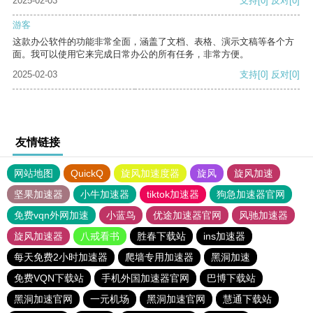
2025-02-03
支持
[0]
反对
[0]
游客
这款办公软件的功能非常全面，涵盖了文档、表格、演示文稿等各个方
面。我可以使用它来完成日常办公的所有任务，非常方便。
2025-02-03
支持
[0]
反对
[0]
友情链接
网站地图
QuickQ
旋风加速度器
旋风
旋风加速
坚果加速器
小牛加速器
tiktok加速器
狗急加速器官网
免费vqn外网加速
小蓝鸟
优途加速器官网
风驰加速器
旋风加速器
八戒看书
胜春下载站
ins加速器
每天免费2小时加速器
爬墙专用加速器
黑洞加速
免费VQN下载站
手机外国加速器官网
巴博下载站
黑洞加速官网
一元机场
黑洞加速官网
慧通下载站