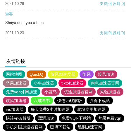
2021-10-26
支持
[0]
反对
[0]
游客
Shriya sent you a frien
2021-10-23
支持
[0]
反对
[0]
友情链接
网站地图
QuickQ
旋风加速度器
旋风
旋风加速
坚果加速器
小牛加速器
tiktok加速器
狗急加速器官网
免费vqn外网加速
小蓝鸟
优途加速器官网
风驰加速器
旋风加速器
八戒看书
快连vn破解版
胜春下载站
ins加速器
每天免费2小时加速器
爬墙专用加速器
快连vn破解版
黑洞加速
免费VQN下载站
苹果免费vqn
手机外国加速器官网
巴博下载站
黑洞加速官网